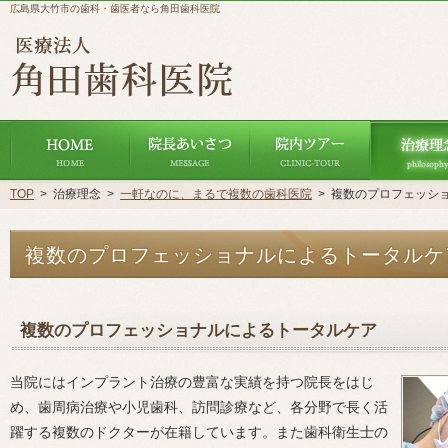
広島県大竹市の歯科・歯医者なら角田歯科医院
ホーム
ごあいさつ
院内ツアー
TOP
>
治療理念
>
一軒なのに、まるで複数の歯科医院
>
複数のプロフェッシ
複数のプロフェッショナルによるトータルケ
複数のプロフェッショナルによるトータルケア
当院にはインプラント治療の豊富な実績を持つ院長をはじ
め、歯周病治療や小児歯科、訪問診療など、各分野で長く活
躍する複数のドクターが在籍しています。また歯科衛生士の