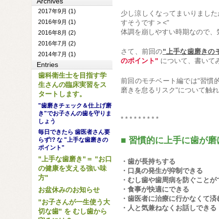
Archives
2017年9月 (1)
少し涼しくなってまいりました
すそうです > <"
2016年9月 (1)
体調を崩しやすい時期なので、
2016年8月 (2)
2016年7月 (2)
さて、前回の
"上手な歯磨きの
2014年7月 (1)
のポイント"
について、書いて
Entries
歯科衛生士を目指す学
前回のモチベート編では"習慣
生さんの臨床実習をス
磨きを怠るリスク"について触
タートします。
"歯磨きチェック＆仕上げ磨
き"でお子さんの歯を守りま
* * * * * * * * *
しょう
毎日できたら 歯医者さん要
■ 習慣的に上手に歯が磨
らず!? な "上手な歯磨きの
ポイント"
"上手な歯磨き"＝ "お口
・歯が長持ちする
の健康を支える強い味
・口臭の発生が抑制できる
方"
・むし歯や歯周病を防ぐことが
・食事が快適にできる
お盆休みのお知らせ
・歯医者に治療に行かなくて済
"お子さんが一生使う大
・人と気兼ねなくお話しできる
切な歯" を むし歯から