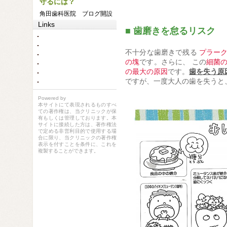
守るには？
角田歯科医院 ブログ開設
Links
■ 歯磨きを怠るリスク
不十分な歯磨きで残る
プラー
の塊
です。さらに、 この
細菌の
の最大の原因
です。
歯を失う原因
ですが、一度大人の歯を失うと
Powered by
本サイトにて表現されるものすべ
ての著作権は、当クリニックが保
有もしくは管理しております。本
サイトに接続した方は、著作権法
で定める非営利目的で使用する場
合に限り、当クリニックの著作権
表示を付すことを条件に、これを
複製することができます。