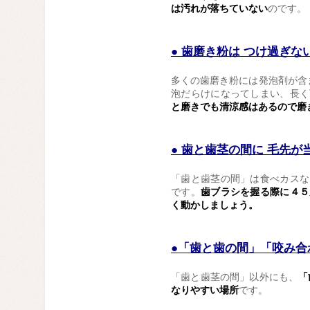
は汚れが落ちていない
のです。
● 歯磨き粉は つけ過ぎな
多くの歯磨き粉には発泡剤が含
泡だらけになってしまい、長く
と磨きでも清涼感はあるので磨
● 歯と歯茎の間に 毛先が
「歯と歯茎の間」は食べカスな
です。
歯ブラシを握る際に４５
く動かしましょう。
●「歯と歯の間」「咬み合
「歯と歯茎の間」以外にも、
「
なりやすい場所
です。