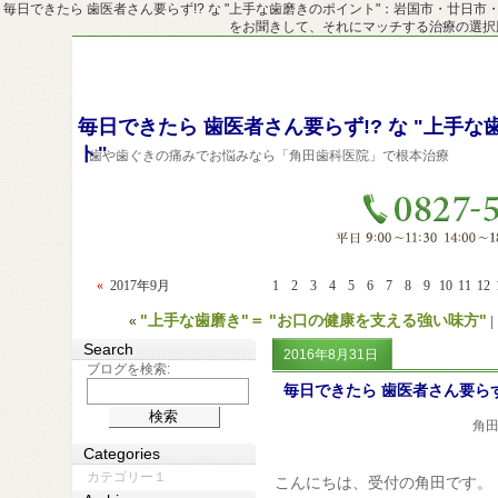
毎日できたら 歯医者さん要らず!? な "上手な歯磨きのポイント"：岩国市・廿
をお聞きして、それにマッチする治療の選択肢
毎日できたら 歯医者さん要らず!? な "上手
ト"
歯や歯ぐきの痛みでお悩みなら「角田歯科医院」で根本治療
«
2017年9月
1
2
3
4
5
6
7
8
9
10
11
12
"上手な歯磨き"＝ "お口の健康を支える強い味方"
«
|
Search
2016年8月31日
ブログを検索:
毎日できたら 歯医者さん要らず
角田
Categories
カテゴリー１
こんにちは、受付の角田です。